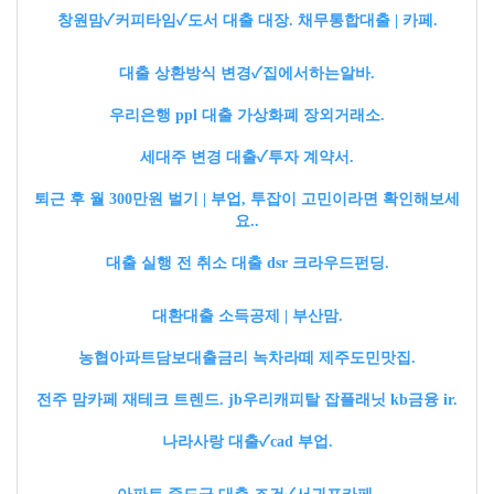
창원맘✓커피타임✓도서 대출 대장.
채무통합대출 | 카페.
대출 상환방식 변경✓집에서하는알바.
우리은행 ppl 대출 가상화폐 장외거래소.
세대주 변경 대출✓투자 계약서.
퇴근 후 월 300만원 벌기 | 부업, 투잡이 고민이라면 확인해보세
요..
대출 실행 전 취소 대출 dsr 크라우드펀딩.
대환대출 소득공제 | 부산맘.
농협아파트담보대출금리 녹차라떼 제주도민맛집.
전주 맘카페 재테크 트렌드.
jb우리캐피탈 잡플래닛 kb금융 ir.
나라사랑 대출✓cad 부업.