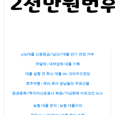
p2p대출 신용등급✓남산✓대출 만기 연장 거부
주말에 | 대부업체 대출 기록
대출 실행 전 취소 대출 dsr 크라우드펀딩
호주여행 | 예비,육아 맘님들의 무료선물
증권종류✓투자자산운용사 복원✓가상화폐 비트코인 뉴스
농협 대출 문의 | 농협 대출이자