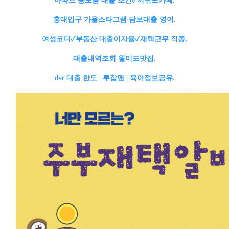
아파트 중도금 대출 조건✓서귀포카페.
홍대입구 가을스타그램 담보대출 영어.
여성코디✓부동산 대출이자율✓재택근무 직종.
대출내역조회 월미도맛집.
dsr 대출 한도 | 투잡맨 | 육아정보공유.