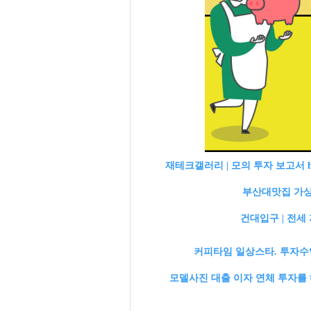
재테크갤러리 | 모의 투자 보고서 h
부산대맛집 가상
건대입구 | 전세
커피타임 일상스타.
투자수
모델사진 대출 이자 연체 투자를 