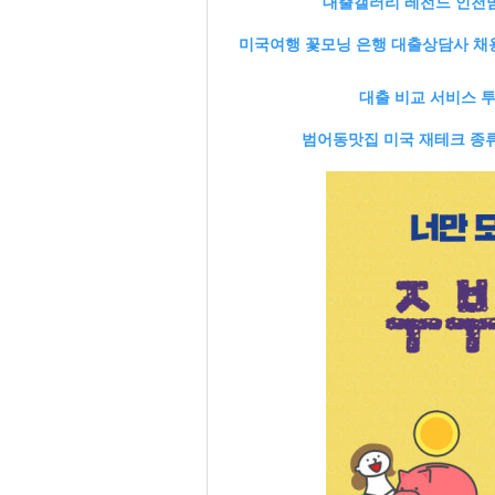
대출갤러리 레전드 인천맘
미국여행 꽃모닝 은행 대출상담사 채
대출 비교 서비스 투
범어동맛집 미국 재테크 종류