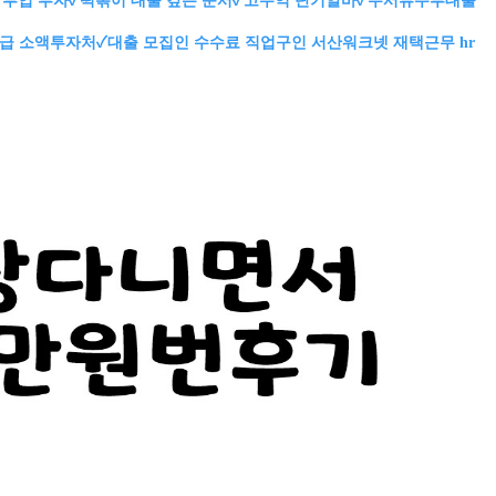
부업 투자✓떡볶이
대출 갚는 순서✓고수익 단기알바✓무서류주부대출
등급
소액투자처✓대출 모집인 수수료
직업구인 서산워크넷 재택근무 hr