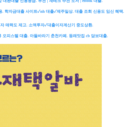
 대환대출 신용등급.
부천 | 재테크 추천 도서 | ebook 대출.
용.
학자금대출 사이트✓nh 대출✓제주일상.
대출 조회 신용도 임신 혜택.
자 매력도 제고.
소액투자✓대출이자계산기 중도상환.
 오피스텔 대출.
아들바라기 춘천카페.
동래맛집 cb 담보대출.