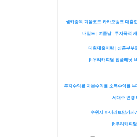
셀카중독 겨울코트
카카오뱅크 대출한도
내일도 | 여름날 | 투자목적
캐
대환대출이란 | 신혼부부일
jb우리캐피탈 잡플래닛 kb
투자수익률 자본수익률 소득수익률 부
세대주 변경
수원시 아이러브맘카페
jb우리캐피탈